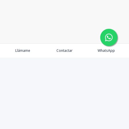
Llámame
Contactar
WhatsApp
Asesora Inmobiliaria 📍 Republica Dominicana 📍Cap
Cana | Bàvaro | Punta Cana 🏝️🏖️ Villas | Casas |
Apartamentos | Locales comerciales