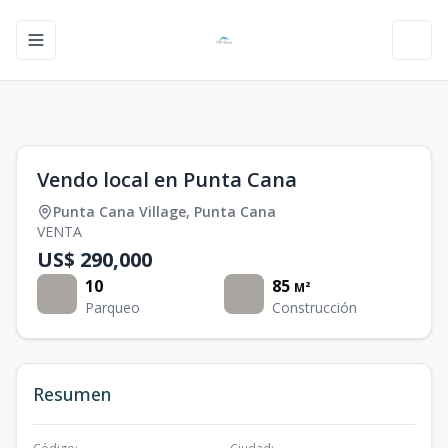
Toggle navigation menu
Toggl
1
/
0
Vendo local en Punta Cana
Punta Cana Village
,
Punta Cana
VENTA
US$ 290,000
10
85
M²
Parqueo
Construcción
Resumen