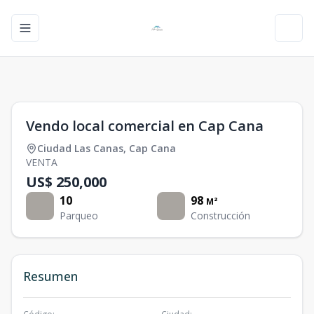
Toggle navigation menu
Toggl
1
/
0
Vendo local comercial en Cap Cana
Ciudad Las Canas
,
Cap Cana
VENTA
US$ 250,000
10
98
M²
Parqueo
Construcción
Resumen