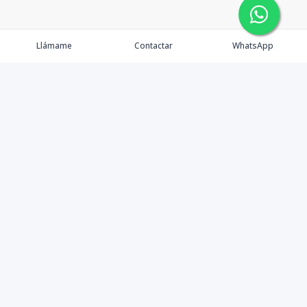
Llámame
Contactar
WhatsApp
Asesora Inmobiliaria 📍 Republica Dominicana 📍Cap
Cana | Bàvaro | Punta Cana 🏝️🏖️ Villas | Casas |
Apartamentos | Locales comerciales
Contáctanos
+18097295525