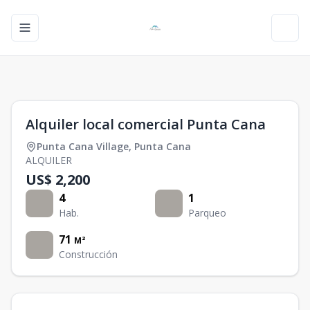
Toggle navigation menu
Toggl
1
/
0
Alquiler local comercial Punta Cana
Punta Cana Village
,
Punta Cana
ALQUILER
US$ 2,200
4
1
Hab.
Parqueo
71
M²
Construcción